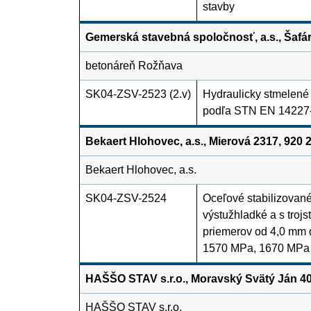
stavby
Gemerská stavebná spoločnosť, a.s., Šafá
betonáreň Rožňava
SK04-ZSV-2523 (2.v)
Hydraulicky stmelen
podľa STN EN 14227
Bekaert Hlohovec, a.s., Mierová 2317, 920
Bekaert Hlohovec, a.s.
SK04-ZSV-2524
Oceľové stabilizované
výstužhladké a s troj
priemerov od 4,0 mm 
1570 MPa, 1670 MPa
HAŠŠO STAV s.r.o., Moravský Svätý Ján 40
HAŠŠO STAV s.r.o.