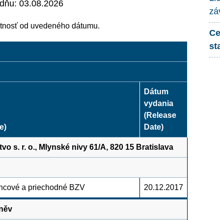
 dňu: 03.08.2026
zá
tnosť od uvedeného dátumu.
Ce
st
Dátum
vydania
(Release
e)
Date)
 s. r. o., Mlynské nivy 61/A, 820 15 Bratislava
oncové a priechodné BZV
20.12.2017
hněv