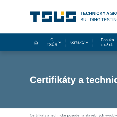
TECHNICKÝ A SK
BUILDING TESTI
O
Ponuka
Kontakty
Domov
TSÚS
služieb
Certifikáty a tech
Certifikáty a technické posúdenia stavebných výrobk