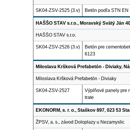
SK04-ZSV-2525 (3.v)
Betón podľa STN EN
HAŠŠO STAV s.r.o., Moravský Svätý Ján 40
HAŠŠO STAV s.r.o.
SK04-ZSV-2526 (3.v)
Betón pre cementobet
6123
Miloslava Kršková Prefabetón - Diviaky, Ná
Miloslava Kršková Prefabetón - Diviaky
SK04-ZSV-2527
Výplňové panely pre 
trate
EKONORM, s. r. o., Staškov 897, 023 53 St
ŽPSV, a. s., závod Doloplazy u Nezamyslic