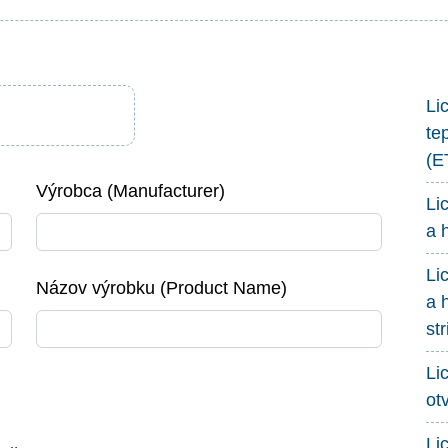
Li
te
(E
Výrobca (Manufacturer)
Li
a 
Li
Názov výrobku (Product Name)
a 
st
Li
ot
Li