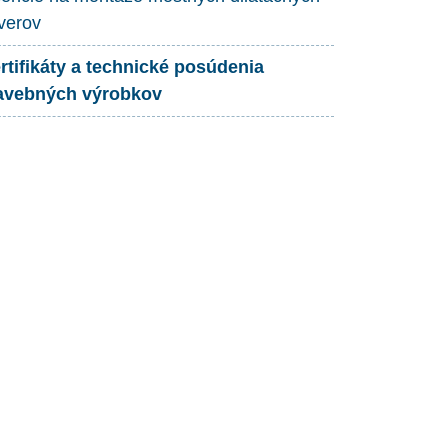
verov
rtifikáty a technické posúdenia
avebných výrobkov