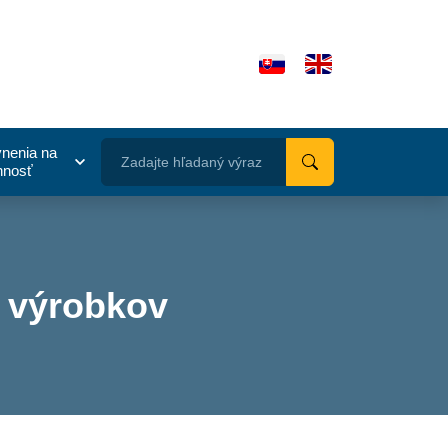
nenia na
Zadajte hľadaný výraz
nnosť
Vyhľadať
h výrobkov