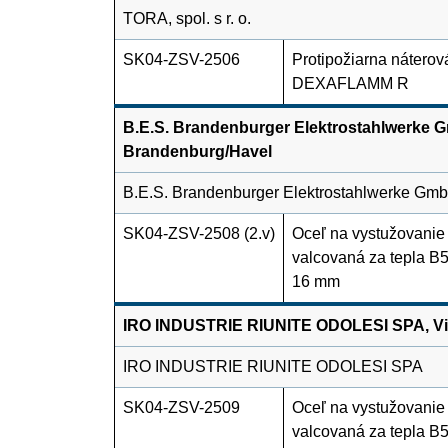
TORA, spol. s r. o.
SK04-ZSV-2506
Protipožiarna náterová
DEXAFLAMM R
B.E.S. Brandenburger Elektrostahlwerke Gm
Brandenburg/Havel
B.E.S. Brandenburger Elektrostahlwerke Gm
SK04-ZSV-2508 (2.v)
Oceľ na vystužovanie
valcovaná za tepla B
16 mm
IRO INDUSTRIE RIUNITE ODOLESI SPA, Via
IRO INDUSTRIE RIUNITE ODOLESI SPA
SK04-ZSV-2509
Oceľ na vystužovanie
valcovaná za tepla B