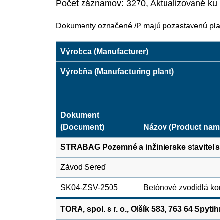
Počet záznamov: 3270, Aktualizované ku
Dokumenty označené /P majú pozastavenú pla
Výrobca (Manufacturer)
Výrobňa (Manufacturing plant)
Dokument
(Document)
Názov (Product nam
STRABAG Pozemné a inžinierske staviteľstvo
Závod Sereď
SK04-ZSV-2505
Betónové zvodidlá k
TORA, spol. s r. o., Olšík 583, 763 64 Spyti