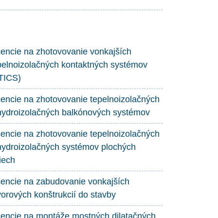
cencie na zhotovovanie vonkajších
pelnoizolačných kontaktných systémov
TICS)
cencie na zhotovovanie tepelnoizolačných
hydroizolačných balkónových systémov
cencie na zhotovovanie tepelnoizolačných
hydroizolačných systémov plochých
riech
cencie na zabudovanie vonkajších
vorových konštrukcií do stavby
cencie na montáže mostných dilatačných