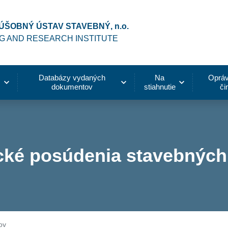
ÚŠOBNÝ ÚSTAV STAVEBNÝ, n.o.
NG AND RESEARCH INSTITUTE
Databázy vydaných
Na
Opráv
dokumentov
stiahnutie
či
nické posúdenia stavebnýc
ov