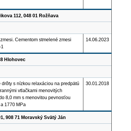
rikova 112, 048 01 Rožňava
é zmesi. Cementom stmelené zmesi
14.06.2023
-1
 28 Hlohovec
 drôty s nízkou relaxáciou na predpätú
30.01.2018
strannými vtlačkami menovitých
do 8,0 mm s menovitou pevnosťou
 a 1770 MPa
1, 908 71 Moravský Svätý Ján