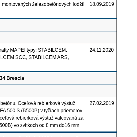
 montovaných železobetónových lodžií
18.09.2019
 malty MAPEI typy: STABILCEM,
24.11.2020
ILCEM SCC, STABILCEM ARS,
134 Brescia
 betónu. Oceľová rebierková výstuž
27.02.2019
LFA 500 S (B500B) v tyčiach priemerov
eľová rebierková výstuž valcovaná za
B500B) vo zvitkoch od 8 mm do16 mm