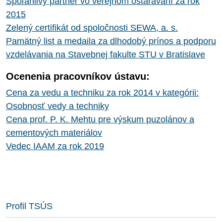
Spoľahlivý partner vo verejnom ostarávaní za rok
2015
Zelený certifikát od spoločnosti SEWA, a. s.
Pamätný list a medaila za dlhodobý prínos a podporu
vzdelávania na Stavebnej fakulte STU v Bratislave
Ocenenia pracovníkov ústavu:
Cena za vedu a techniku za rok 2014 v kategórii:
Osobnosť vedy a techniky
Cena prof. P. K. Mehtu pre výskum puzolánov a
cementových materiálov
Vedec IAAM za rok 2019
Profil TSÚS