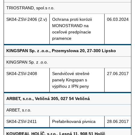
TRIOSTRAND, spol.s r.o.
SK04-ZSV-2406 (2.v)
Ochrana proti korózii
06.03.2024
MONOSTRAND na
oceľové predpínacie
pramence
KINGSPAN Sp. z .o.o., Przemyslowa 20, 27-300 Lipsko
KINGSPAN Sp. z .o.o.
SK04-ZSV-2408
Sendvičové strešné
27.06.2017
panely Kingspan s
výplňou z IPN peny
ARBET, s.r.o., Veličná 305, 027 54 Veličná
ARBET, s.r.o.
SK04-ZSV-2411
Prefabrikovaná pivnica
28.06.2017
KOVOREAL HOLÍČ, s.r.o., Lesná 11, 908 51 Holíč