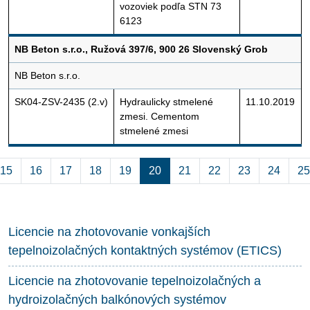
vozoviek podľa STN 73
6123
NB Beton s.r.o., Ružová 397/6, 900 26 Slovenský Grob
NB Beton s.r.o.
SK04-ZSV-2435 (2.v)
Hydraulicky stmelené
11.10.2019
zmesi. Cementom
stmelené zmesi
Aktuálna stránka 20
15
16
17
18
19
20
21
22
23
24
25
Licencie na zhotovovanie vonkajších
tepelnoizolačných kontaktných systémov (ETICS)
Licencie na zhotovovanie tepelnoizolačných a
hydroizolačných balkónových systémov