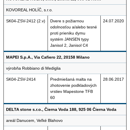
KOVOREAL HOLÍČ, s.r.o.
SK04-ZSV-2412 (2.v)
Dvere s požiarnou
24.07.2020
odolnosťou a/alebo tesné
proti prieniku dymu
systém JANSEN typy
Janisol 2, Janisol C4
MAPEI S.p.A., Via Cafiero 22, 20158 Milano
výrobňa Robbiano di Mediglia
SK04-ZSV-2414
Predmiešaná malta na
28.06.2017
zhotovenie podkladových
vrstiev Mapestone TFB
60
DELTA stone s.r.o., Čierna Voda 188, 925 06 Čierna Voda
areál Danucem, Veľké Blahovo