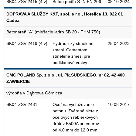
SK04-ZSV-2415 (4.v)
Betón podľa STN EN 206
08.10.2024
DOPRAVA A SLUŽBY K&T, spol. s r.o., Horelica 13, 022 01
Čadca
Betonáreň "A" (miešacie jadro SB 20 - THM 750)
SK04-ZSV-2419 (4.v)
Hydraulicky stmelené
25.04.2023
zmesi. Cementom
stmelené zmesi pre
podkladové vrstvy
CMC POLAND Sp. z o.o., ul. PIŁSUDSKIEGO, nr 82, 42 400
ZAWIERCIE
výrobňa v Dąbrowa Górnicza
SK04-ZSV-2431
Oceľ na vystužovanie
10.08.2017
betónu. Zvárané siete z
oceľových rebierkových
drôtov B500A priemerov
od 4,0 mm do 12,0 mm