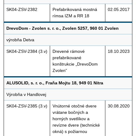
SK04-ZSV-2382
Prefabrikovaná mostná
02.05.2017
rímsa IZM a RR 18
DrevoDom - Zvolen s. r. o., Zvolen 5257, 960 01 Zvolen
výrobňa Detva
SK04-ZSV-2384 (3.v)
Drevené rámové
18.10.2023
prefabrikované
konštrukcie „DrevoDom
Zvolen“
ALUSOLID, s. r. o., Fraňa Mojtu 18, 949 01 Nitra
Výrobňa v Handlovej
SK04-ZSV-2385 (3.v)
Vnútorné otočné dvere
30.08.2020
vrátane bočných a
horných svetlíkov a
revízne dvere (technické
okná) s požiarnou