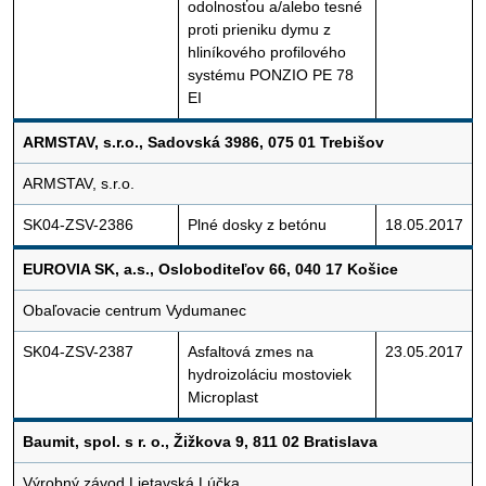
odolnosťou a/alebo tesné
proti prieniku dymu z
hliníkového profilového
systému PONZIO PE 78
EI
ARMSTAV, s.r.o., Sadovská 3986, 075 01 Trebišov
ARMSTAV, s.r.o.
SK04-ZSV-2386
Plné dosky z betónu
18.05.2017
EUROVIA SK, a.s., Osloboditeľov 66, 040 17 Košice
Obaľovacie centrum Vydumanec
SK04-ZSV-2387
Asfaltová zmes na
23.05.2017
hydroizoláciu mostoviek
Microplast
Baumit, spol. s r. o., Žižkova 9, 811 02 Bratislava
Výrobný závod Lietavská Lúčka