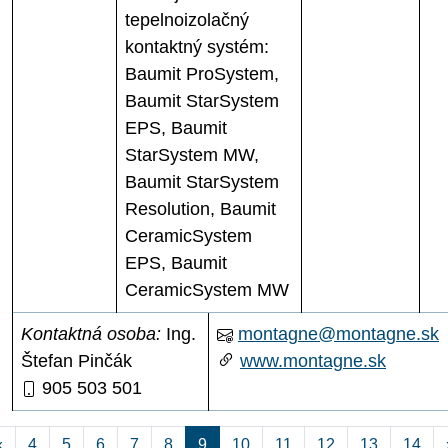
tepelnoizolačný
kontaktný systém:
Baumit ProSystem,
Baumit StarSystem
EPS, Baumit
StarSystem MW,
Baumit StarSystem
Resolution, Baumit
CeramicSystem
EPS, Baumit
CeramicSystem MW
Kontaktná osoba:
Ing.
montagne@montagne.sk
Štefan Pinčák
www.montagne.sk
905 503 501
Aktuálna stránka 9
«
4
5
6
7
8
9
10
11
12
13
14