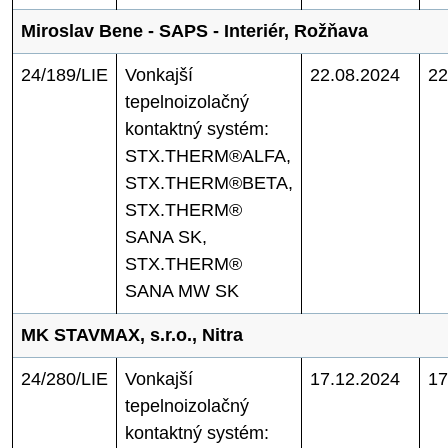
Miroslav Bene - SAPS - Interiér, Rožňava
24/189/LIE
Vonkajší
22.08.2024
22
tepelnoizolačný
kontaktný systém:
STX.THERM®ALFA,
STX.THERM®BETA,
STX.THERM®
SANA SK,
STX.THERM®
SANA MW SK
MK STAVMAX, s.r.o., Nitra
24/280/LIE
Vonkajší
17.12.2024
17
tepelnoizolačný
kontaktný systém: