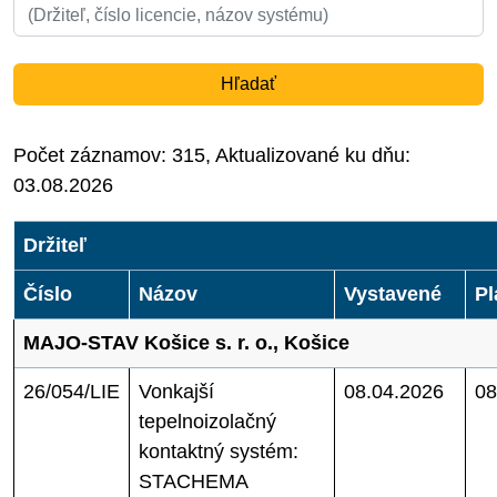
Hľadať
Počet záznamov: 315, Aktualizované ku dňu:
03.08.2026
Držiteľ
Číslo
Názov
Vystavené
Pl
MAJO-STAV Košice s. r. o., Košice
26/054/LIE
Vonkajší
08.04.2026
08
tepelnoizolačný
kontaktný systém:
STACHEMA