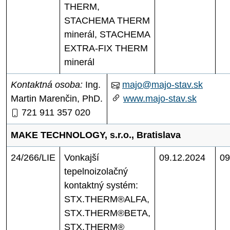
THERM,
STACHEMA THERM
minerál, STACHEMA
EXTRA-FIX THERM
minerál
Kontaktná osoba:
Ing.
majo@majo-stav.sk
Martin Marenčin, PhD.
www.majo-stav.sk
721 911 357 020
MAKE TECHNOLOGY, s.r.o., Bratislava
24/266/LIE
Vonkajší
09.12.2024
09
tepelnoizolačný
kontaktný systém:
STX.THERM®ALFA,
STX.THERM®BETA,
STX.THERM®