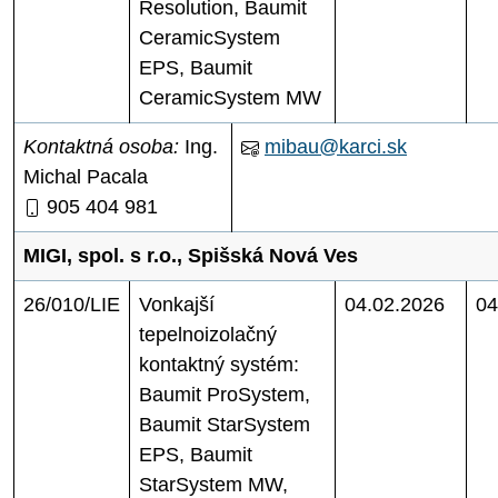
Resolution, Baumit
CeramicSystem
EPS, Baumit
CeramicSystem MW
Kontaktná osoba:
Ing.
mibau@karci.sk
Michal Pacala
905 404 981
MIGI, spol. s r.o., Spišská Nová Ves
26/010/LIE
Vonkajší
04.02.2026
04
tepelnoizolačný
kontaktný systém:
Baumit ProSystem,
Baumit StarSystem
EPS, Baumit
StarSystem MW,