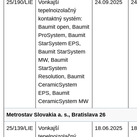
25/190/LIE
Vonkajší
24.09.2025
24
tepelnoizolačný
kontaktný systém:
Baumit open, Baumit
ProSystem, Baumit
StarSystem EPS,
Baumit StarSystem
MW, Baumit
StarSystem
Resolution, Baumit
CeramicSystem
EPS, Baumit
CeramicSystem MW
Metrostav Slovakia a. s., Bratislava 26
25/139/LIE
Vonkajší
18.06.2025
18
tepelnoizolačný