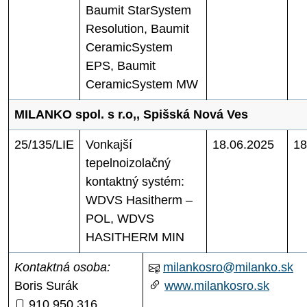
Baumit StarSystem
Resolution, Baumit
CeramicSystem
EPS, Baumit
CeramicSystem MW
MILANKO spol. s r.o,, Spišská Nová Ves
25/135/LIE
Vonkajší
18.06.2025
18
tepelnoizolačný
kontaktný systém:
WDVS Hasitherm –
POL, WDVS
HASITHERM MIN
Kontaktná osoba:
milankosro@milanko.sk
Boris Surák
www.milankosro.sk
910 950 316