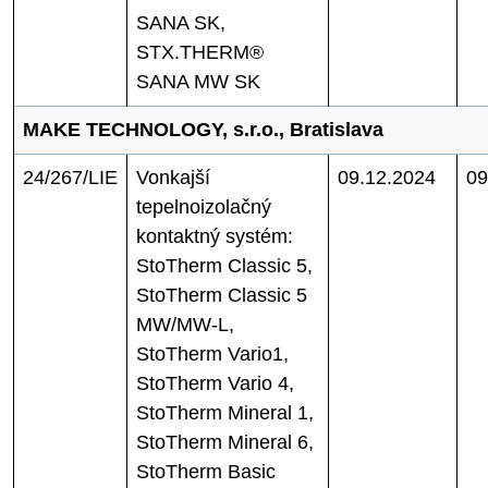
SANA SK,
STX.THERM®
SANA MW SK
MAKE TECHNOLOGY, s.r.o., Bratislava
24/267/LIE
Vonkajší
09.12.2024
09
tepelnoizolačný
kontaktný systém:
StoTherm Classic 5,
StoTherm Classic 5
MW/MW-L,
StoTherm Vario1,
StoTherm Vario 4,
StoTherm Mineral 1,
StoTherm Mineral 6,
StoTherm Basic