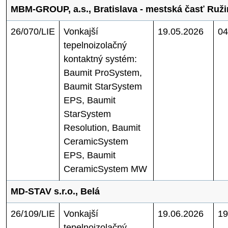
MBM-GROUP, a.s., Bratislava - mestská časť Ruž
26/070/LIE
Vonkajší
19.05.2026
04
tepelnoizolačný
kontaktný systém:
Baumit ProSystem,
Baumit StarSystem
EPS, Baumit
StarSystem
Resolution, Baumit
CeramicSystem
EPS, Baumit
CeramicSystem MW
MD-STAV s.r.o., Belá
26/109/LIE
Vonkajší
19.06.2026
19
tepelnoizolačný