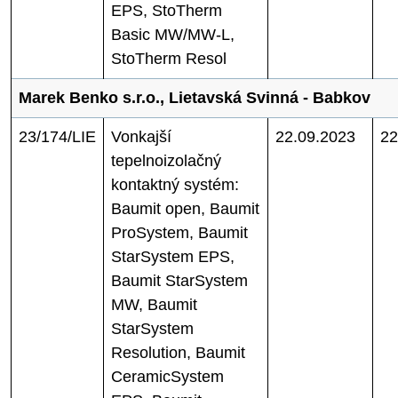
EPS, StoTherm
Basic MW/MW-L,
StoTherm Resol
Marek Benko s.r.o., Lietavská Svinná - Babkov
23/174/LIE
Vonkajší
22.09.2023
22
tepelnoizolačný
kontaktný systém:
Baumit open, Baumit
ProSystem, Baumit
StarSystem EPS,
Baumit StarSystem
MW, Baumit
StarSystem
Resolution, Baumit
CeramicSystem