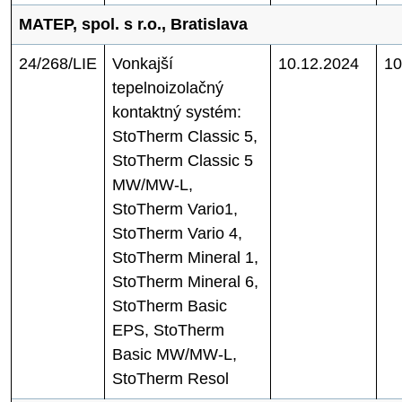
MATEP, spol. s r.o., Bratislava
24/268/LIE
Vonkajší
10.12.2024
10
tepelnoizolačný
kontaktný systém:
StoTherm Classic 5,
StoTherm Classic 5
MW/MW-L,
StoTherm Vario1,
StoTherm Vario 4,
StoTherm Mineral 1,
StoTherm Mineral 6,
StoTherm Basic
EPS, StoTherm
Basic MW/MW-L,
StoTherm Resol