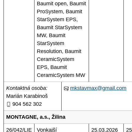
Baumit open, Baumit
ProSystem, Baumit
StarSystem EPS,
Baumit StarSystem
MW, Baumit
StarSystem
Resolution, Baumit
CeramicSystem
EPS, Baumit
CeramicSystem MW
Kontaktná osoba:
mkstavmax@gmail.com
Marián Karabinoš
904 562 302
MONTAGNE, a.s., Žilina
26/042/LIE
Vonkajší
25.03.2026
25