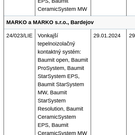
EPS, Baumit
CeramicSystem MW
MARKO a MARKO s.r.o., Bardejov
24/023/LIE
Vonkajší
29.01.2024
29
tepelnoizolačný
kontaktný systém:
Baumit open, Baumit
ProSystem, Baumit
StarSystem EPS,
Baumit StarSystem
MW, Baumit
StarSystem
Resolution, Baumit
CeramicSystem
EPS, Baumit
CeramicSystem MW