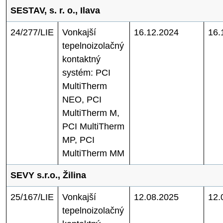
SESTAV, s. r. o., Ilava
24/277/LIE
Vonkajší
16.12.2024
16.
tepelnoizolačný
kontaktný
systém: PCI
MultiTherm
NEO, PCI
MultiTherm M,
PCI MultiTherm
MP, PCI
MultiTherm MM
SEVY s.r.o., Žilina
25/167/LIE
Vonkajší
12.08.2025
12.
tepelnoizolačný