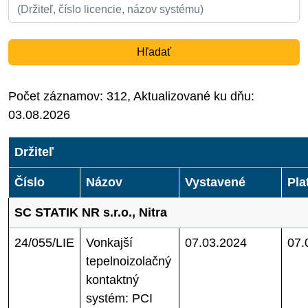
Hľadať
Počet záznamov: 312, Aktualizované ku dňu:
03.08.2026
Držiteľ
Číslo
Názov
Vystavené
Pla
SC STATIK NR s.r.o., Nitra
24/055/LIE
Vonkajší
07.03.2024
07.
tepelnoizolačný
kontaktný
systém: PCI