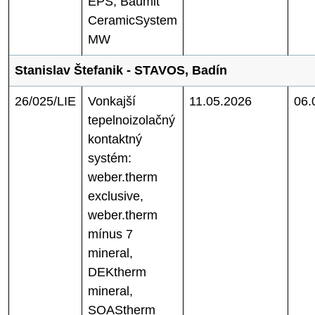
EPS, Baumit
CeramicSystem
MW
Stanislav Štefanik - STAVOS, Badín
26/025/LIE
Vonkajší
11.05.2026
06.
tepelnoizolačný
kontaktný
systém:
weber.therm
exclusive,
weber.therm
mínus 7
mineral,
DEKtherm
mineral,
SOAStherm