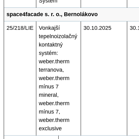
System
space4facade s. r. o., Bernolákovo
25/218/LIE
Vonkajší
30.10.2025
30.
tepelnoizolačný
kontaktný
systém:
weber.therm
terranova,
weber.therm
mínus 7
mineral,
weber.therm
mínus 7,
weber.therm
exclusive