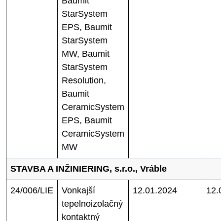
Baumit
StarSystem
EPS, Baumit
StarSystem
MW, Baumit
StarSystem
Resolution,
Baumit
CeramicSystem
EPS, Baumit
CeramicSystem
MW
STAVBA A INŽINIERING, s.r.o., Vráble
24/006/LIE
Vonkajší
12.01.2024
12.
tepelnoizolačný
kontaktný