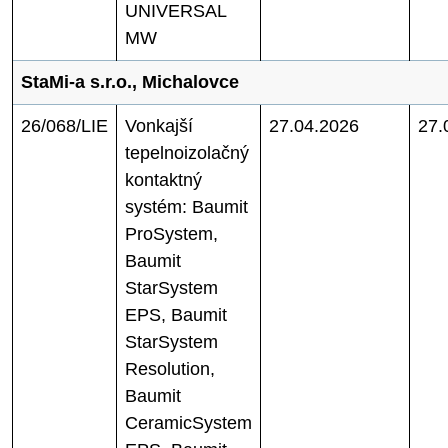
UNIVERSAL
MW
StaMi-a s.r.o., Michalovce
26/068/LIE
Vonkajší
27.04.2026
27.
tepelnoizolačný
kontaktný
systém: Baumit
ProSystem,
Baumit
StarSystem
EPS, Baumit
StarSystem
Resolution,
Baumit
CeramicSystem