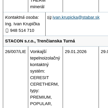
THERM
minerál
Kontaktná osoba:
ivan.krupicka@stabar.sk
Ing. Ivan Krupička
948 514 710
STACON s.r.o., Trenčianska Turná
26/007/LIE
Vonkajší
29.01.2026
29.
tepelnoizolačný
kontaktný
systém:
CERESIT
CERETHERM,
typy:
PREMIUM,
POPULAR,