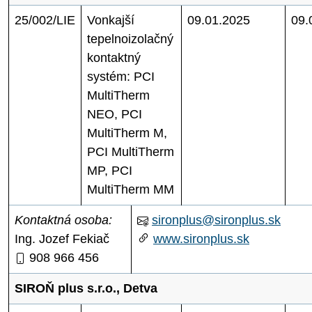
25/002/LIE
Vonkajší
09.01.2025
09.
tepelnoizolačný
kontaktný
systém: PCI
MultiTherm
NEO, PCI
MultiTherm M,
PCI MultiTherm
MP, PCI
MultiTherm MM
Kontaktná osoba:
sironplus@sironplus.sk
Ing. Jozef Fekiač
www.sironplus.sk
908 966 456
SIROŇ plus s.r.o., Detva