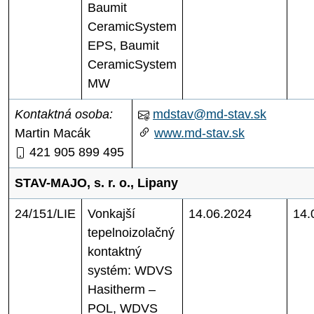
Baumit
CeramicSystem
EPS, Baumit
CeramicSystem
MW
Kontaktná osoba:
mdstav@md-stav.sk
Martin Macák
www.md-stav.sk
421 905 899 495
STAV-MAJO, s. r. o., Lipany
24/151/LIE
Vonkajší
14.06.2024
14.
tepelnoizolačný
kontaktný
systém: WDVS
Hasitherm –
POL, WDVS