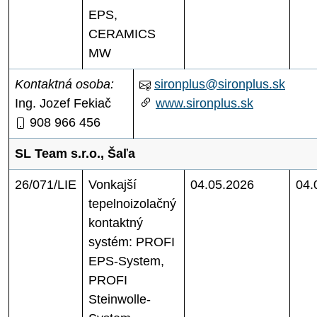
EPS,
CERAMICS
MW
Kontaktná osoba:
sironplus@sironplus.sk
Ing. Jozef Fekiač
www.sironplus.sk
908 966 456
SL Team s.r.o., Šaľa
26/071/LIE
Vonkajší
04.05.2026
04.
tepelnoizolačný
kontaktný
systém: PROFI
EPS-System,
PROFI
Steinwolle-