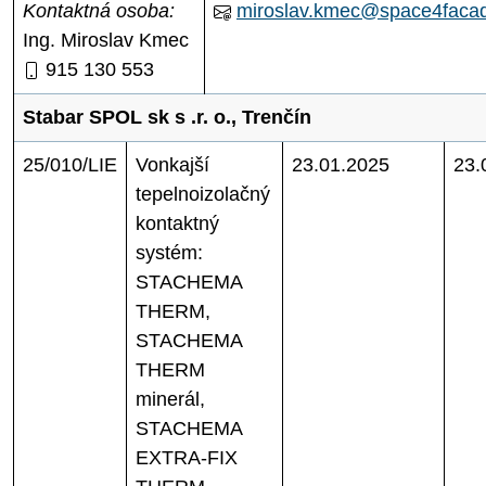
Kontaktná osoba:
miroslav.kmec@space4faca
Ing. Miroslav Kmec
915 130 553
Stabar SPOL sk s .r. o., Trenčín
25/010/LIE
Vonkajší
23.01.2025
23.
tepelnoizolačný
kontaktný
systém:
STACHEMA
THERM,
STACHEMA
THERM
minerál,
STACHEMA
EXTRA-FIX