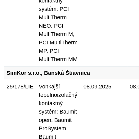
kontaktný
systém: PCI
MultiTherm
NEO, PCI
MultiTherm M,
PCI MultiTherm
MP, PCI
MultiTherm MM
SimKor s.r.o., Banská Štiavnica
25/178/LIE
Vonkajší
08.09.2025
08.
tepelnoizolačný
kontaktný
systém: Baumit
open, Baumit
ProSystem,
Baumit