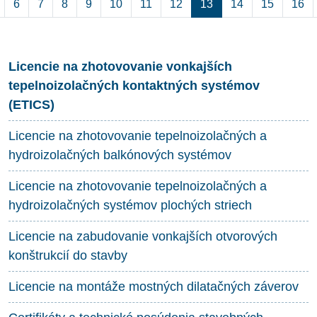
Aktuálna stránka 13
6
7
8
9
10
11
12
13
14
15
16
Licencie na zhotovovanie vonkajších
tepelnoizolačných kontaktných systémov
(ETICS)
Licencie na zhotovovanie tepelnoizolačných a
hydroizolačných balkónových systémov
Licencie na zhotovovanie tepelnoizolačných a
hydroizolačných systémov plochých striech
Licencie na zabudovanie vonkajších otvorových
konštrukcií do stavby
Licencie na montáže mostných dilatačných záverov