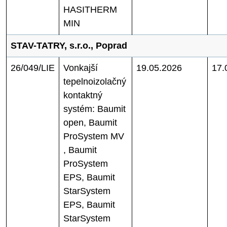
HASITHERM
MIN
STAV-TATRY, s.r.o., Poprad
26/049/LIE
Vonkajší
19.05.2026
17.
tepelnoizolačný
kontaktný
systém: Baumit
open, Baumit
ProSystem MV
, Baumit
ProSystem
EPS, Baumit
StarSystem
EPS, Baumit
StarSystem