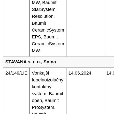
MW, Baumit
StarSystem
Resolution,
Baumit
CeramicSystem
EPS, Baumit
CeramicSystem
MW
STAVANA s. r. o., Snina
24/149/LIE
Vonkajší
14.06.2024
14.
tepelnoizolačný
kontaktný
systém: Baumit
open, Baumit
ProSystem,