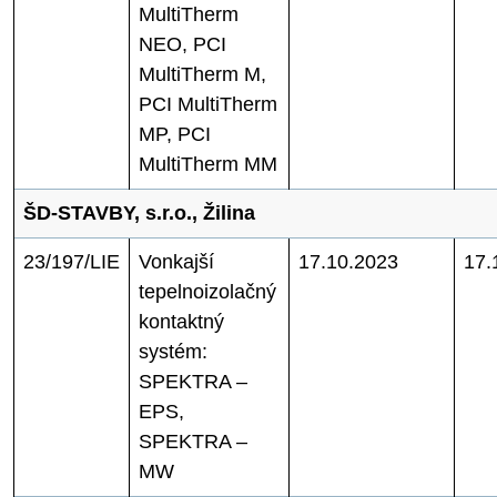
MultiTherm
NEO, PCI
MultiTherm M,
PCI MultiTherm
MP, PCI
MultiTherm MM
ŠD-STAVBY, s.r.o., Žilina
23/197/LIE
Vonkajší
17.10.2023
17.
tepelnoizolačný
kontaktný
systém:
SPEKTRA –
EPS,
SPEKTRA –
MW