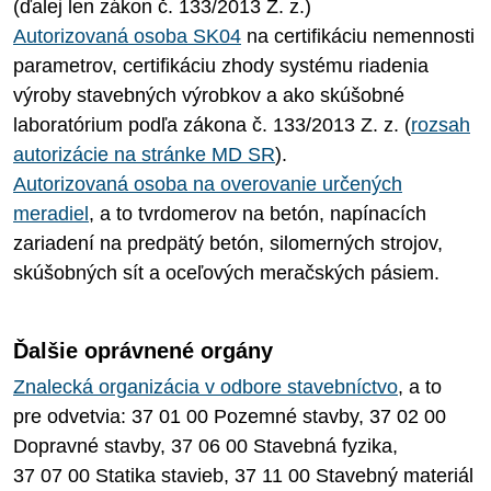
(ďalej len zákon č. 133/2013 Z. z.)
Autorizovaná osoba SK04
na certifikáciu nemennosti
parametrov, certifikáciu zhody systému riadenia
výroby stavebných výrobkov a ako skúšobné
laboratórium podľa zákona č. 133/2013 Z. z. (
rozsah
autorizácie na stránke MD SR
).
Autorizovaná osoba na overovanie určených
meradiel
, a to tvrdomerov na betón, napínacích
zariadení na predpätý betón, silomerných strojov,
skúšobných sít a oceľových meračských pásiem.
Ďalšie oprávnené orgány
Znalecká organizácia v odbore stavebníctvo
, a to
pre odvetvia: 37 01 00 Pozemné stavby, 37 02 00
Dopravné stavby, 37 06 00 Stavebná fyzika,
37 07 00 Statika stavieb, 37 11 00 Stavebný materiál