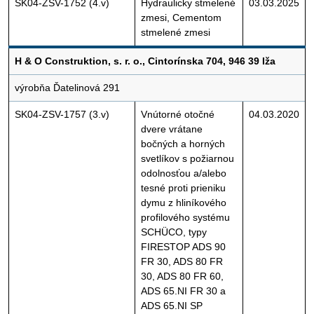
SK04-ZSV-1752 (4.v)
Hydraulicky stmelené
03.03.2025
zmesi, Cementom
stmelené zmesi
H & O Construktion, s. r. o., Cintorínska 704, 946 39 Iža
výrobňa Ďatelinová 291
SK04-ZSV-1757 (3.v)
Vnútorné otočné
04.03.2020
dvere vrátane
bočných a horných
svetlíkov s požiarnou
odolnosťou a/alebo
tesné proti prieniku
dymu z hliníkového
profilového systému
SCHÜCO, typy
FIRESTOP ADS 90
FR 30, ADS 80 FR
30, ADS 80 FR 60,
ADS 65.NI FR 30 a
ADS 65.NI SP