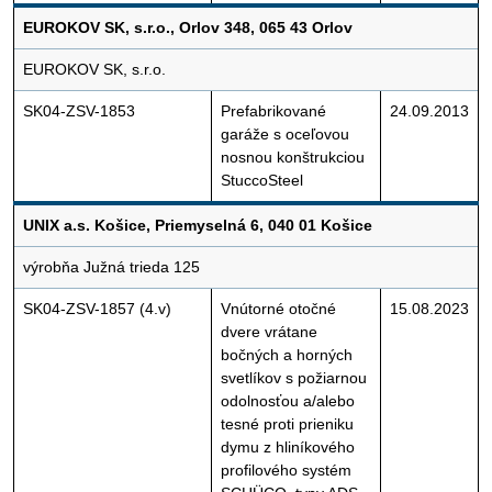
EUROKOV SK, s.r.o., Orlov 348, 065 43 Orlov
EUROKOV SK, s.r.o.
SK04-ZSV-1853
Prefabrikované
24.09.2013
garáže s oceľovou
nosnou konštrukciou
StuccoSteel
UNIX a.s. Košice, Priemyselná 6, 040 01 Košice
výrobňa Južná trieda 125
SK04-ZSV-1857 (4.v)
Vnútorné otočné
15.08.2023
dvere vrátane
bočných a horných
svetlíkov s požiarnou
odolnosťou a/alebo
tesné proti prieniku
dymu z hliníkového
profilového systém