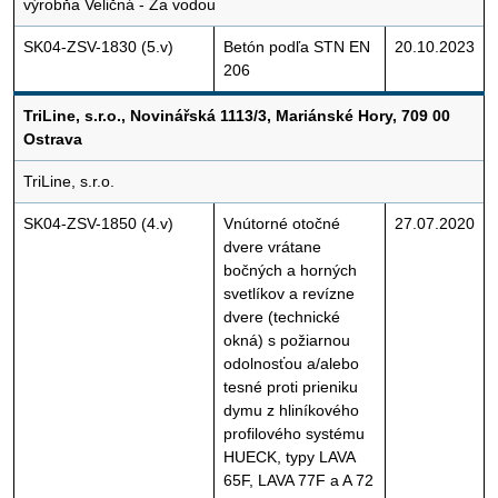
výrobňa Veličná - Za vodou
SK04-ZSV-1830 (5.v)
Betón podľa STN EN
20.10.2023
206
TriLine, s.r.o., Novinářská 1113/3, Mariánské Hory, 709 00
Ostrava
TriLine, s.r.o.
SK04-ZSV-1850 (4.v)
Vnútorné otočné
27.07.2020
dvere vrátane
bočných a horných
svetlíkov a revízne
dvere (technické
okná) s požiarnou
odolnosťou a/alebo
tesné proti prieniku
dymu z hliníkového
profilového systému
HUECK, typy LAVA
65F, LAVA 77F a A 72