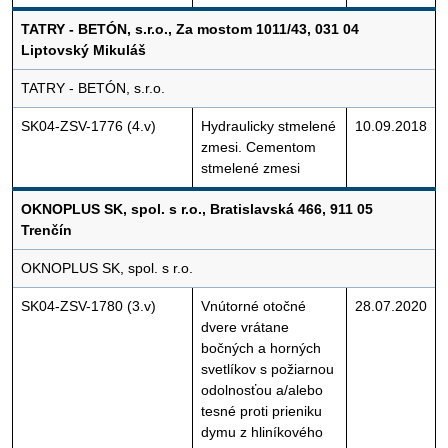
TATRY - BETÓN, s.r.o., Za mostom 1011/43, 031 04
Liptovský Mikuláš
TATRY - BETÓN, s.r.o.
SK04-ZSV-1776 (4.v)
Hydraulicky stmelené
10.09.2018
zmesi. Cementom
stmelené zmesi
OKNOPLUS SK, spol. s r.o., Bratislavská 466, 911 05
Trenčín
OKNOPLUS SK, spol. s r.o.
SK04-ZSV-1780 (3.v)
Vnútorné otočné
28.07.2020
dvere vrátane
bočných a horných
svetlíkov s požiarnou
odolnosťou a/alebo
tesné proti prieniku
dymu z hliníkového