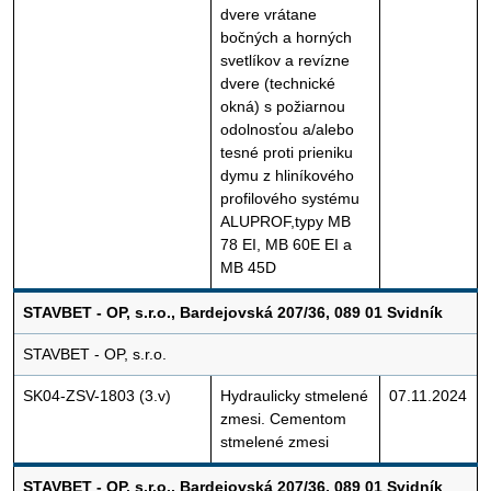
dvere vrátane
bočných a horných
svetlíkov a revízne
dvere (technické
okná) s požiarnou
odolnosťou a/alebo
tesné proti prieniku
dymu z hliníkového
profilového systému
ALUPROF,typy MB
78 EI, MB 60E EI a
MB 45D
STAVBET - OP, s.r.o., Bardejovská 207/36, 089 01 Svidník
STAVBET - OP, s.r.o.
SK04-ZSV-1803 (3.v)
Hydraulicky stmelené
07.11.2024
zmesi. Cementom
stmelené zmesi
STAVBET - OP, s.r.o., Bardejovská 207/36, 089 01 Svidník