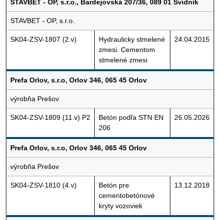
STAVBET - OP, s.r.o., Bardejovská 207/36, 089 01 Svidník
STAVBET - OP, s.r.o.
SK04-ZSV-1807 (2.v)
Hydraulicky stmelené
24.04.2015
zmesi. Cementom
stmelené zmesi
Prefa Orlov, s.r.o, Orlov 346, 065 45 Orlov
výrobňa Prešov
SK04-ZSV-1809 (11.v) P2
Betón podľa STN EN
26.05.2026
206
Prefa Orlov, s.r.o, Orlov 346, 065 45 Orlov
výrobňa Prešov
SK04-ZSV-1810 (4.v)
Betón pre
13.12.2018
cementobetónové
kryty vozoviek