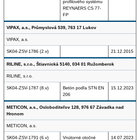
profilového systému
REYNAERS CS 77-
FP
VIPAX, a.s., Průmyslová 539, 763 17 Lukov
VIPAX, a.s.
SK04-ZSV-1786 (2.v)
21.12.2015
RILINE, s.r.o., Štiavnická 5140, 034 01 Ružomberok
RILINE, s.r.o.
SK04-ZSV-1787 (8.v)
Betón podľa STN EN
15.12.2023
206
METICON, a.s., Osloboditeľov 128, 976 67 Závadka nad
Hronom
METICON, a.s.
SK04-ZSV-1791 (6.v)
Vnútorné otočné
14.07.2023